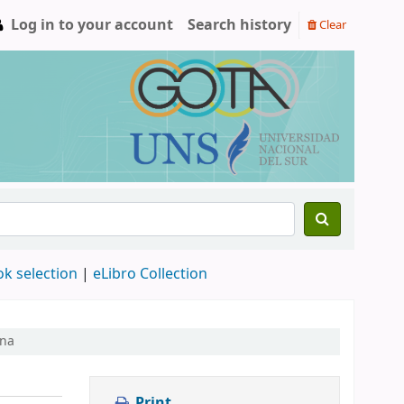
Log in to your account
Search history
Clear
ok selection
|
eLibro Collection
ina
Print