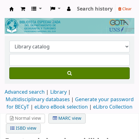
Search history
Clear
Biblioteca de Geografía y Turismo
Advanced search
Library
Multidisciplinary databases
|
Generate your password
for BECyT
|
eLibro eBook selection
|
eLibro Collection
Normal view
MARC view
ISBD view