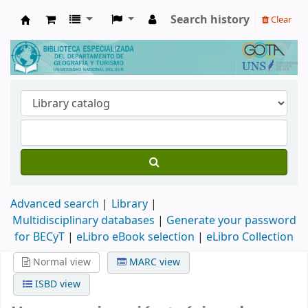
Search history
Clear
Biblioteca de Geografía y Turismo
Advanced search
Library
Multidisciplinary databases
|
Generate your password
for BECyT
|
eLibro eBook selection
|
eLibro Collection
Normal view
MARC view
ISBD view