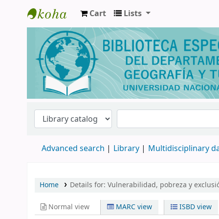
Cart
Lists
Biblioteca de Geografía y Turismo
Advanced search
Library
Multidisciplinary 
Home
Details for:
Vulnerabilidad, pobreza y exclus
Normal view
MARC view
ISBD view