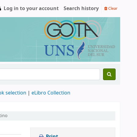
Log in to your account
Search history
Clear
ok selection
|
eLibro Collection
tino
Print