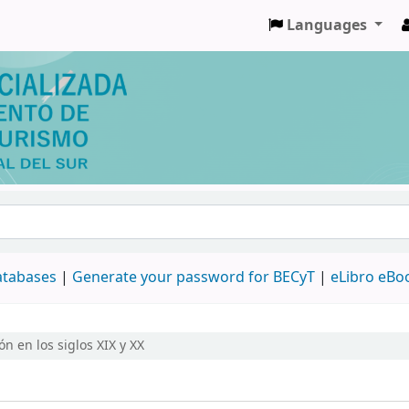
Languages
databases
|
Generate your password for BECyT
|
eLibro eBo
n en los siglos XIX y XX