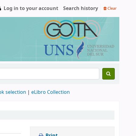
Log in to your account
Search history
Clear
ok selection
|
eLibro Collection
Print