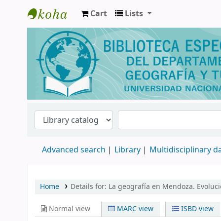
Cart
Lists
Biblioteca de Geografía y Turismo
Advanced search
Library
Multidisciplinary 
Home
Details for:
La geografía en Mendoza. Evolució
Normal view
MARC view
ISBD view