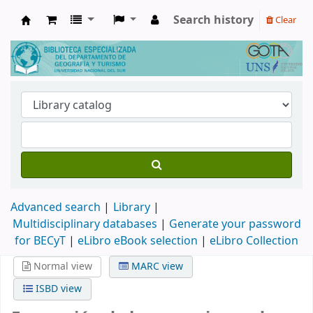
Search history
Clear
Biblioteca de Geografía y Turismo
Advanced search
Library
Multidisciplinary databases
|
Generate your password
for BECyT
|
eLibro eBook selection
|
eLibro Collection
Normal view
MARC view
ISBD view