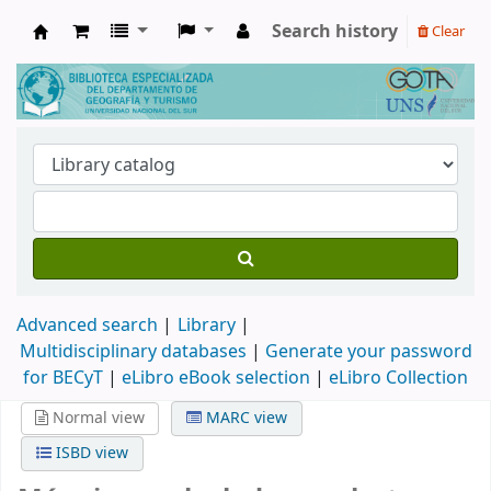
Search history
Clear
Biblioteca de Geografía y Turismo
Advanced search
Library
Multidisciplinary databases
|
Generate your password
for BECyT
|
eLibro eBook selection
|
eLibro Collection
Normal view
MARC view
ISBD view