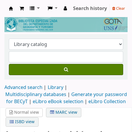
Search history
Clear
Biblioteca de Geografía y Turismo
Advanced search
Library
Multidisciplinary databases
|
Generate your password
for BECyT
|
eLibro eBook selection
|
eLibro Collection
Normal view
MARC view
ISBD view