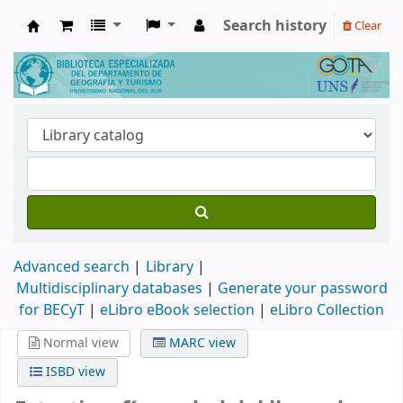
Search history
Clear
Biblioteca de Geografía y Turismo
Advanced search
Library
Multidisciplinary databases
|
Generate your password
for BECyT
|
eLibro eBook selection
|
eLibro Collection
Normal view
MARC view
ISBD view