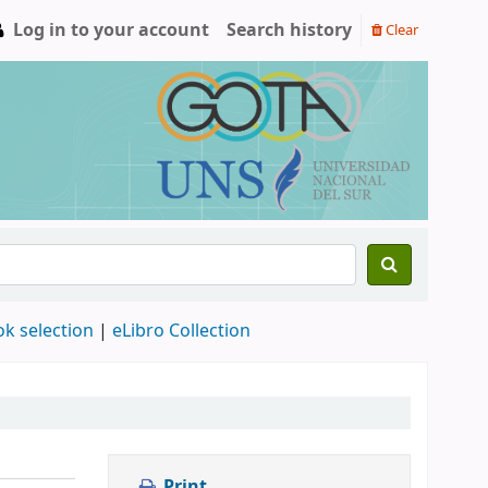
Log in to your account
Search history
Clear
ok selection
|
eLibro Collection
Print