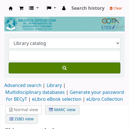
Search history
Clear
Biblioteca de Geografía y Turismo
Advanced search
Library
Multidisciplinary databases
|
Generate your password
for BECyT
|
eLibro eBook selection
|
eLibro Collection
Normal view
MARC view
ISBD view