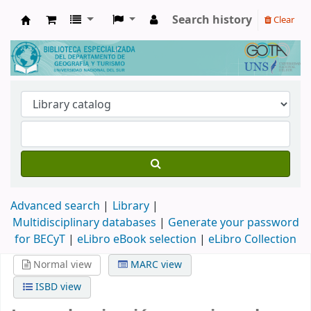
Search history
Clear
Biblioteca de Geografía y Turismo
Advanced search
Library
Multidisciplinary databases
|
Generate your password
for BECyT
|
eLibro eBook selection
|
eLibro Collection
Normal view
MARC view
ISBD view