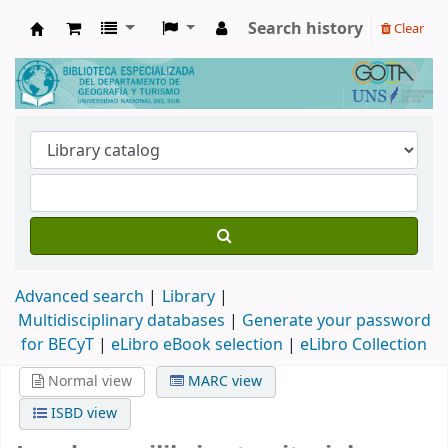
Search history
Clear
Biblioteca de Geografía y Turismo
Advanced search
Library
Multidisciplinary databases
|
Generate your password
for BECyT
|
eLibro eBook selection
|
eLibro Collection
Normal view
MARC view
ISBD view