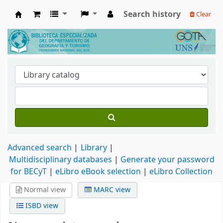
Search history
Clear
Biblioteca de Geografía y Turismo
Advanced search
Library
Multidisciplinary databases
|
Generate your password
for BECyT
|
eLibro eBook selection
|
eLibro Collection
Normal view
MARC view
ISBD view