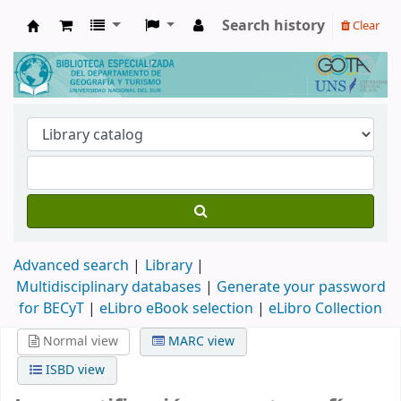
Search history
Clear
Biblioteca de Geografía y Turismo
Advanced search
Library
Multidisciplinary databases
|
Generate your password
for BECyT
|
eLibro eBook selection
|
eLibro Collection
Normal view
MARC view
ISBD view