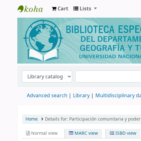
Cart
Lists
Biblioteca de Geografía y Turismo
Advanced search
Library
Multidisciplinary 
Home
Details for:
Participación comunitaria y poder 
Normal view
MARC view
ISBD view