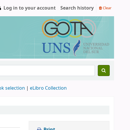
Log in to your account
Search history
Clear
ok selection
|
eLibro Collection
Print