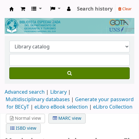
Search history
Clear
Biblioteca de Geografía y Turismo
Advanced search
Library
Multidisciplinary databases
|
Generate your password
for BECyT
|
eLibro eBook selection
|
eLibro Collection
Normal view
MARC view
ISBD view