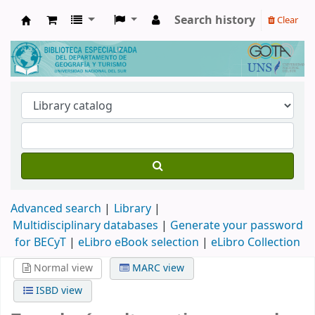
Search history
Clear
Biblioteca de Geografía y Turismo
Advanced search
Library
Multidisciplinary databases
|
Generate your password
for BECyT
|
eLibro eBook selection
|
eLibro Collection
Normal view
MARC view
ISBD view