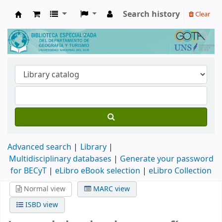
Search history
Clear
Biblioteca de Geografía y Turismo
Advanced search
Library
Multidisciplinary databases
|
Generate your password
for BECyT
|
eLibro eBook selection
|
eLibro Collection
Normal view
MARC view
ISBD view