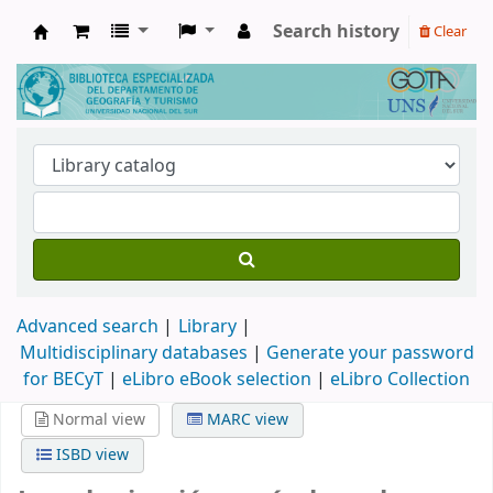
Search history
Clear
Biblioteca de Geografía y Turismo
Advanced search
Library
Multidisciplinary databases
|
Generate your password
for BECyT
|
eLibro eBook selection
|
eLibro Collection
Normal view
MARC view
ISBD view