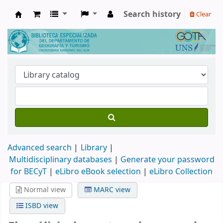
Search history
Clear
Biblioteca de Geografía y Turismo
Advanced search
Library
Multidisciplinary databases
|
Generate your password
for BECyT
|
eLibro eBook selection
|
eLibro Collection
Normal view
MARC view
ISBD view