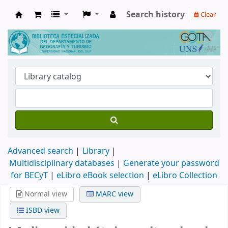
Search history
Clear
Biblioteca de Geografía y Turismo
Advanced search
Library
Multidisciplinary databases
|
Generate your password
for BECyT
|
eLibro eBook selection
|
eLibro Collection
Normal view
MARC view
ISBD view