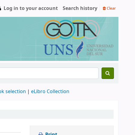
Log in to your account
Search history
Clear
ok selection
|
eLibro Collection
Print