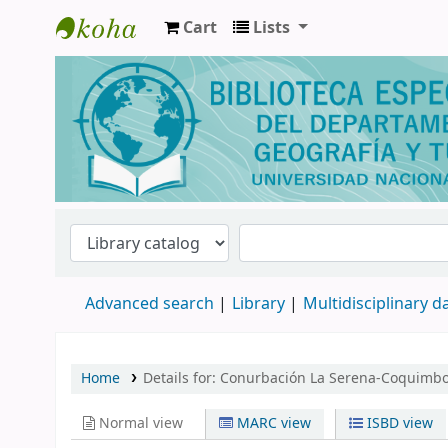
Cart
Lists
Biblioteca de Geografía y Turismo
Advanced search
Library
Multidisciplinary 
Home
Details for:
Conurbación La Serena-Coquimbo
Normal view
MARC view
ISBD view