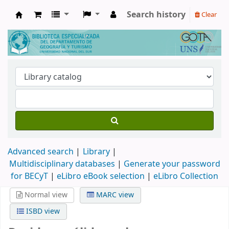
Search history
Clear
Biblioteca de Geografía y Turismo
Advanced search
Library
Multidisciplinary databases
|
Generate your password
for BECyT
|
eLibro eBook selection
|
eLibro Collection
Normal view
MARC view
ISBD view