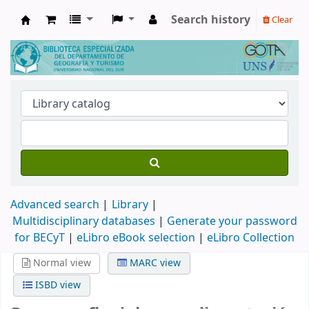
Search history
Clear
Biblioteca de Geografía y Turismo
Advanced search
Library
Multidisciplinary databases
|
Generate your password
for BECyT
|
eLibro eBook selection
|
eLibro Collection
Normal view
MARC view
ISBD view