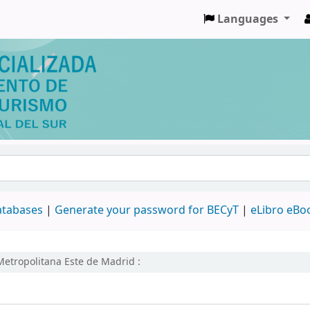
Languages
databases
|
Generate your password for BECyT
|
eLibro eBo
etropolitana Este de Madrid :