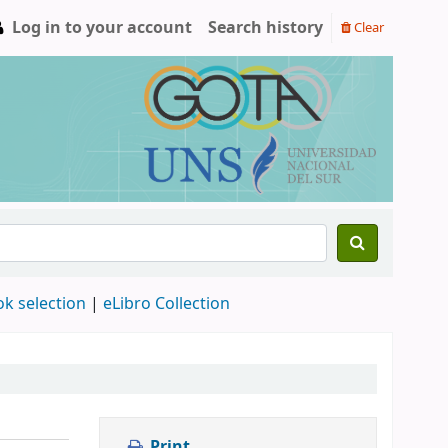
Log in to your account
Search history
Clear
ok selection
|
eLibro Collection
Print