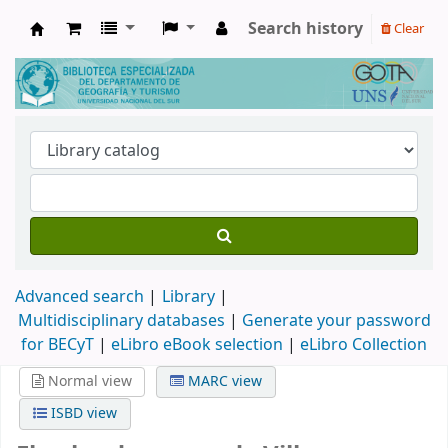
Search history
Clear
Biblioteca de Geografía y Turismo
Advanced search
Library
Multidisciplinary databases
|
Generate your password
for BECyT
|
eLibro eBook selection
|
eLibro Collection
Normal view
MARC view
ISBD view