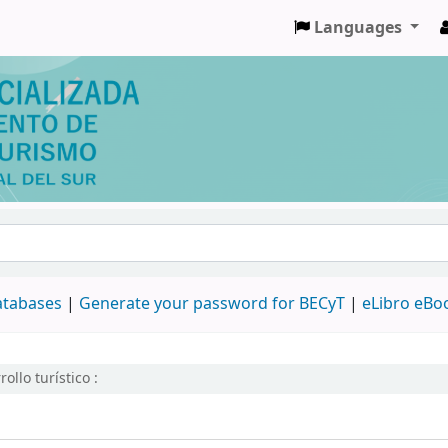
Languages
databases
|
Generate your password for BECyT
|
eLibro eBo
ollo turístico :