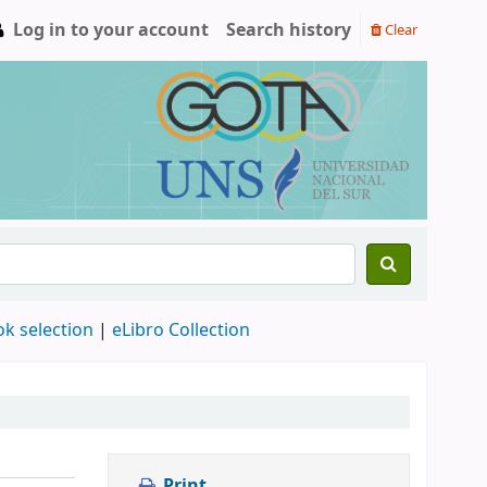
Log in to your account
Search history
Clear
ok selection
|
eLibro Collection
Print