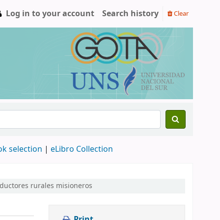
Log in to your account
Search history
Clear
ok selection
|
eLibro Collection
oductores rurales misioneros
Print