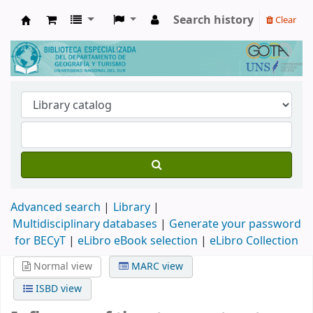
Search history
Clear
Biblioteca de Geografía y Turismo
Advanced search
Library
Multidisciplinary databases
|
Generate your password
for BECyT
|
eLibro eBook selection
|
eLibro Collection
Normal view
MARC view
ISBD view