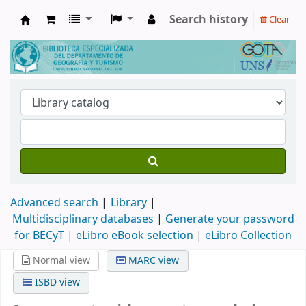
Search history
Clear
Biblioteca de Geografía y Turismo
Advanced search
Library
Multidisciplinary databases
|
Generate your password
for BECyT
|
eLibro eBook selection
|
eLibro Collection
Normal view
MARC view
ISBD view