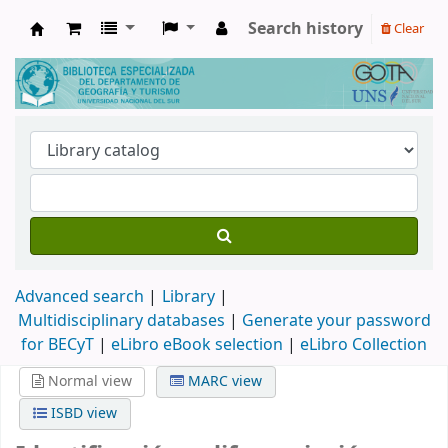
Search history
Clear
Biblioteca de Geografía y Turismo
Advanced search
Library
Multidisciplinary databases
|
Generate your password
for BECyT
|
eLibro eBook selection
|
eLibro Collection
Normal view
MARC view
ISBD view