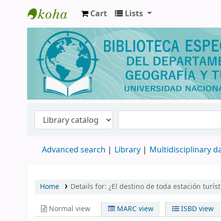
Cart
Lists
Biblioteca de Geografía y Turismo
Advanced search
Library
Multidisciplinary 
Home
Details for:
¿El destino de toda estación turí
Normal view
MARC view
ISBD view