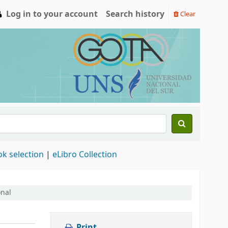
Log in to your account
Search history
Clear
ok selection
|
eLibro Collection
onal
Print