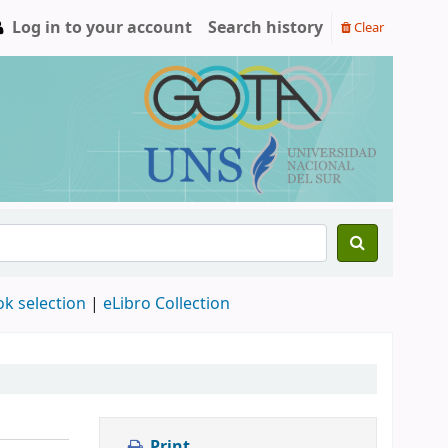
Log in to your account
Search history
Clear
ok selection
|
eLibro Collection
Print