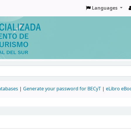
Languages
databases
|
Generate your password for BECyT
|
eLibro eBo