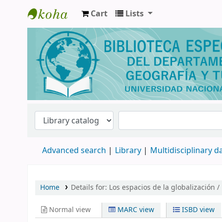
Cart
Lists
Biblioteca de Geografía y Turismo
Advanced search
Library
Multidisciplinary 
Home
Details for:
Los espacios de la globalización /
Normal view
MARC view
ISBD view