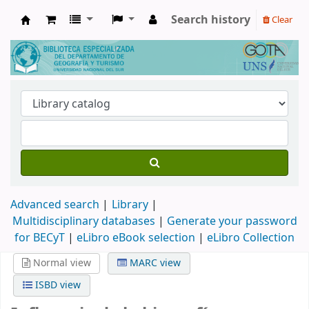
Search history
Clear
Biblioteca de Geografía y Turismo
Advanced search
Library
Multidisciplinary databases
|
Generate your password
for BECyT
|
eLibro eBook selection
|
eLibro Collection
Normal view
MARC view
ISBD view