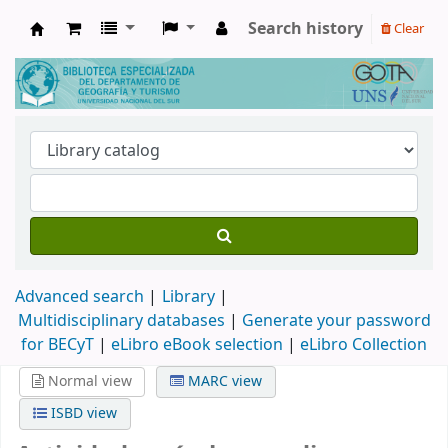
Search history
Clear
Biblioteca de Geografía y Turismo
Advanced search
Library
Multidisciplinary databases
|
Generate your password
for BECyT
|
eLibro eBook selection
|
eLibro Collection
Normal view
MARC view
ISBD view