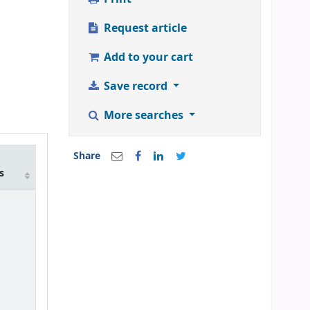
Request article
Add to your cart
Save record
More searches
Share
m
s