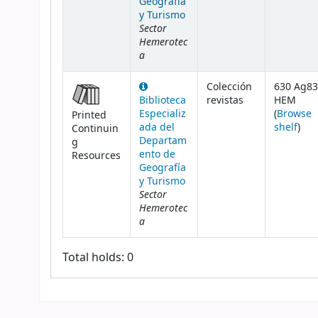
Geografía
y Turismo
Sector
Hemerotec
a
Colección
630 Ag83
Biblioteca
revistas
HEM
Especializ
(
Browse
Printed
(Ope
ada del
shelf
)
Continuin
Departam
g
ento de
Resources
Geografía
y Turismo
Sector
Hemerotec
a
Total holds: 0