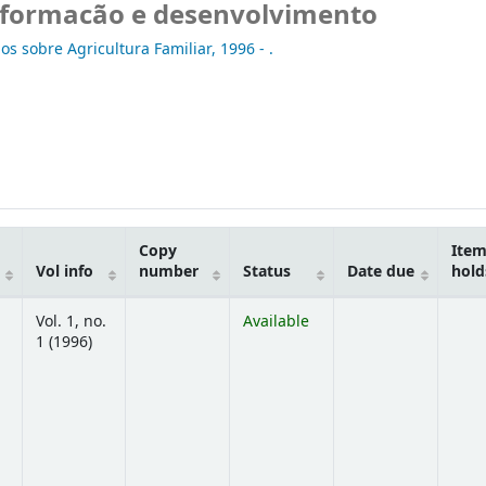
a, formacão e desenvolvimento
os sobre Agricultura Familiar,
1996 - .
Copy
Ite
Vol info
number
Status
Date due
hold
Vol. 1, no.
Available
1 (1996)
ns below)