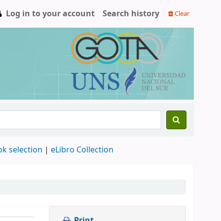
Log in to your account
Search history
Clear
ok selection
|
eLibro Collection
Print