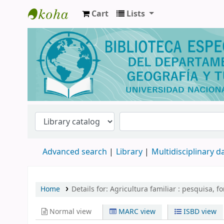
Cart
Lists
Biblioteca de Geografía y Turismo
Advanced search
Library
Multidisciplinary 
Home
Details for:
Agricultura familiar :
pesquisa, f
Normal view
MARC view
ISBD view