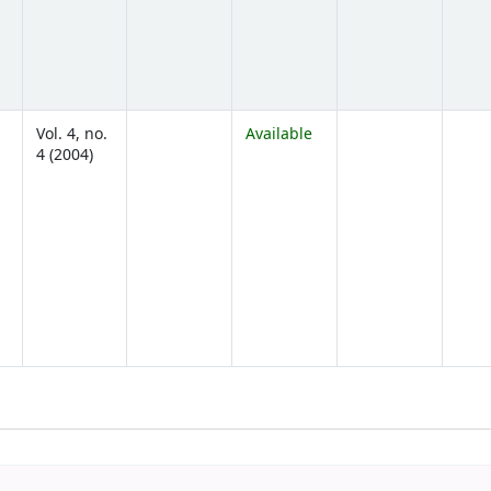
Vol. 4, no.
Available
4 (2004)
ns below)