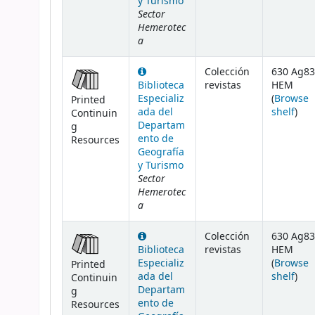
y Turismo
Sector
Hemerotec
a
Colección
630 Ag83
Biblioteca
revistas
HEM
Especializ
(
Browse
Printed
(Ope
ada del
shelf
)
Continuin
Departam
g
ento de
Resources
Geografía
y Turismo
Sector
Hemerotec
a
Colección
630 Ag83
Biblioteca
revistas
HEM
Especializ
(
Browse
Printed
(Ope
ada del
shelf
)
Continuin
Departam
g
ento de
Resources