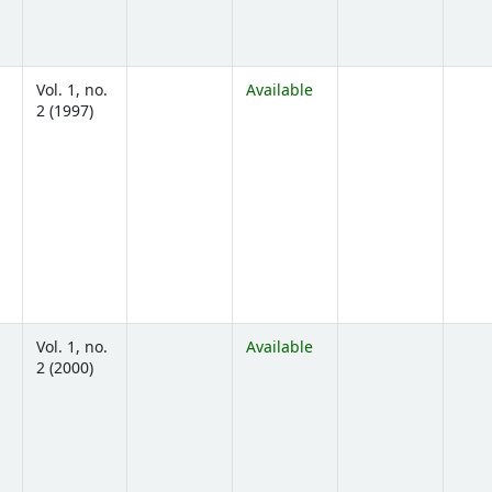
Vol. 1, no.
Available
2 (1997)
ns below)
Vol. 1, no.
Available
2 (2000)
ns below)