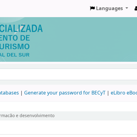
Languages
databases
|
Generate your password for BECyT
|
eLibro eBo
ormacão e desenvolvimento