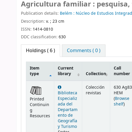
Agricultura familiar : pesquis
Publication details:
Belém :
Núcleo de Estudios Integrad
Description:
v. ; 23 cm
ISSN:
1414-0810
DDC classification:
630
Holdings
( 6 )
Comments ( 0 )
Item
Current
Call
type
library
Collection
number
Holdings
Colección
630 Ag83
Biblioteca
revistas
HEM
Especializ
(
Browse
Printed
(Ope
ada del
shelf
)
Continuin
Departam
g
ento de
Resources
Geografía
y Turismo