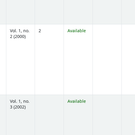
Vol. 1, no.
2
Available
2 (2000)
ns below)
Vol. 1, no.
Available
3 (2002)
ns below)