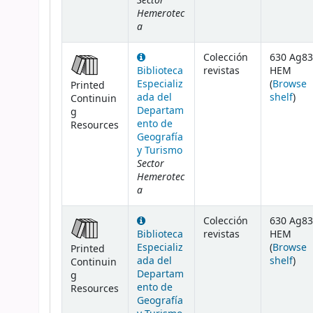
Sector
Hemerotec
a
Colección
630 Ag83
Biblioteca
revistas
HEM
Especializ
(
Browse
Printed
(Ope
ada del
shelf
)
Continuin
Departam
g
ento de
Resources
Geografía
y Turismo
Sector
Hemerotec
a
Colección
630 Ag83
Biblioteca
revistas
HEM
Especializ
(
Browse
Printed
(Ope
ada del
shelf
)
Continuin
Departam
g
ento de
Resources
Geografía