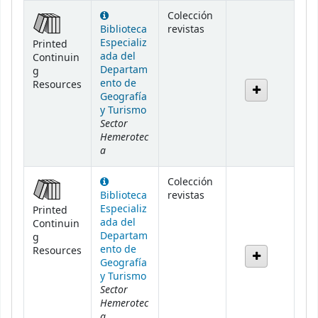
Holdings
Colección
Biblioteca
revistas
Especializ
Printed
ada del
Continuin
Departam
g
ento de
Resources
Geografía
y Turismo
Sector
Hemerotec
a
Colección
Biblioteca
revistas
Especializ
Printed
ada del
Continuin
Departam
g
ento de
Resources
Geografía
y Turismo
Sector
Hemerotec
a