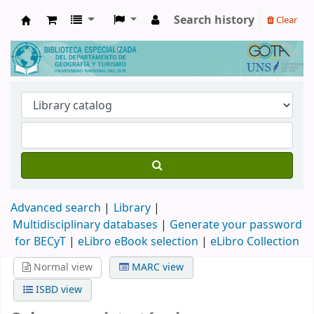
Search history
Clear
Biblioteca de Geografía y Turismo
Advanced search
Library
Multidisciplinary databases
|
Generate your password
for BECyT
|
eLibro eBook selection
|
eLibro Collection
Normal view
MARC view
ISBD view