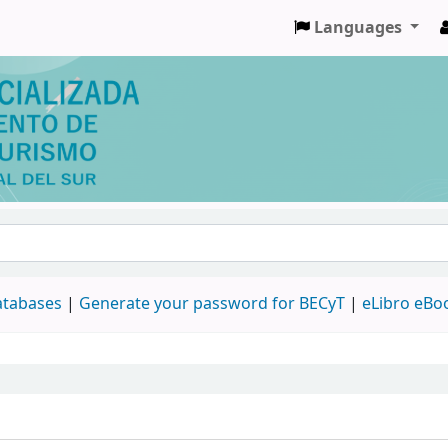
Languages
databases
|
Generate your password for BECyT
|
eLibro eBo