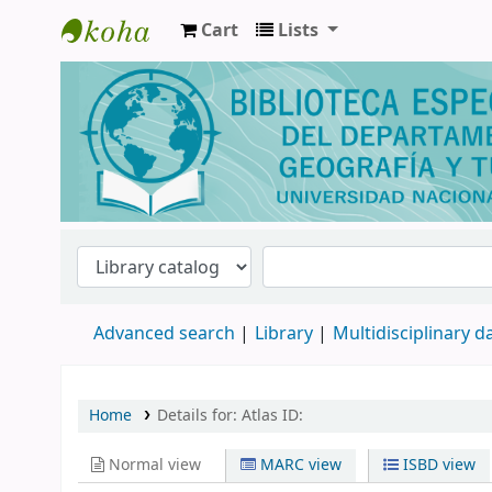
Cart
Lists
Biblioteca de Geografía y Turismo
Advanced search
Library
Multidisciplinary 
Home
Details for:
Atlas ID:
Normal view
MARC view
ISBD view