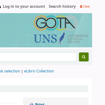
Log in to your account
Search history
Clear
ok selection
|
eLibro Collection
Print