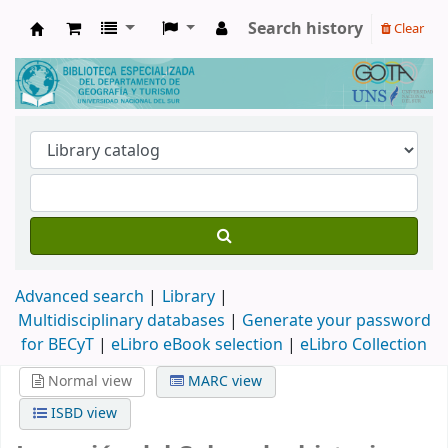
Search history
Clear
Biblioteca de Geografía y Turismo
Advanced search
Library
Multidisciplinary databases
|
Generate your password
for BECyT
|
eLibro eBook selection
|
eLibro Collection
Normal view
MARC view
ISBD view