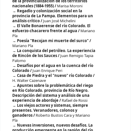
de la provincialización de los territorios
nacionales (1884-1955) /
Marisa Moroni
Regadío y colonización social en la
provincia de La Pampa. Elementos para un
análisis crítico /
Juan José Michelini
El Valle Bonaerense del río Colorado. El
esfuerzo chacarero frente al agua /
Mariano
Pla
Poesía "Recojan mi muerte del surco" /
Mariano Pla
La conquista del petróleo. La experiencia
de Rincón de los Sauces /
Juan Remigio Tapia
Palomo
Desafíos por el agua en la cuenca del río
Colorado /
Juan Enrique Peri
Casa de Piedra y el "nuevo" río Colorado /
H. Walter Cazenave
Apuntes sobre la problemática del riego
en Río Colorado. provincia de Río Negro.
Descripción del sistema y análisis de una
experiencia de abordaje /
Rafael de Rossi
Los viejos actores y sistemas, siempre
presentes. Veranadores, colonos y
ganaderos /
Roberto Bustos Cara y Mariano
Pla
Nuevas inversiones, nuevos desafíos. La
producción emergente en la región del río