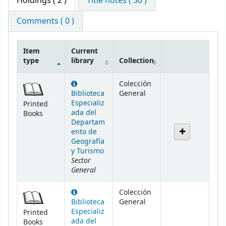
Holdings
( 2 )
Title notes ( 30 )
Comments ( 0 )
Item
Current
type
library
Collection
Holdings
Colección
Biblioteca
General
Especializ
Printed
ada del
Books
Departam
ento de
Geografía
y Turismo
Sector
General
Colección
Biblioteca
General
Especializ
Printed
ada del
Books