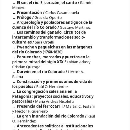
El sur, el río. El corazón, el canto /
Ramón
Minieri
Presentación /
Carlos Casamiouela
Prólogo /
Graciela Oporto
Arqueología y pobladores antiguos de la
cuenca del río Colorado /
Gustavo Martínez
Los caminos del ganado. Circuitos de
intercambio y transformaciones socio-
culturales /
Sara Ortelli
Pwenche y peguelchus en las márgenes
del río Colorado (1760-1830)
Pehuenches, mercados y puertos en la
primera mitad del siglo XIX /
Fabían Arias y
Cristian Quiroga
Darwin en el río Colorado /
Héctor A.
Palma
Construcción y primeros años de vida de
los pueblos /
Raúl O. Hernández
La congregación salesiana en la
Patagonia: proyectos sociales, educativos y
pastorales /
María Andrea Nicoletti
Presencia del ferrocarril /
Martín C. Testani
y Héctor F. Guerreiro
La gran inundación del río Colorado /
Raúl
O. Hernández
Antecedentes políticos e institucionales