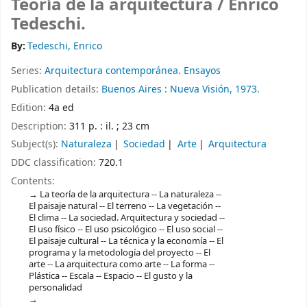
Teoría de la arquitectura /
Enrico
Tedeschi.
By:
Tedeschi, Enrico
Series:
Arquitectura contemporánea. Ensayos
Publication details:
Buenos Aires :
Nueva Visión,
1973.
Edition:
4a ed
Description:
311 p. : il. ; 23 cm
Subject(s):
Naturaleza
Sociedad
Arte
Arquitectura
DDC classification:
720.1
Contents:
La teoría de la arquitectura -- La naturaleza --
El paisaje natural -- El terreno -- La vegetación --
El clima -- La sociedad. Arquitectura y sociedad --
El uso físico -- El uso psicológico -- El uso social --
El paisaje cultural -- La técnica y la economía -- El
programa y la metodología del proyecto -- El
arte -- La arquitectura como arte -- La forma --
Plástica -- Escala -- Espacio -- El gusto y la
personalidad