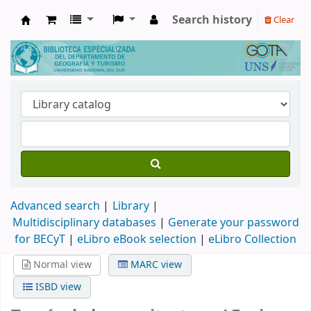
Search history
Clear
Biblioteca de Geografía y Turismo
Advanced search
Library
Multidisciplinary databases
|
Generate your password
for BECyT
|
eLibro eBook selection
|
eLibro Collection
Normal view
MARC view
ISBD view