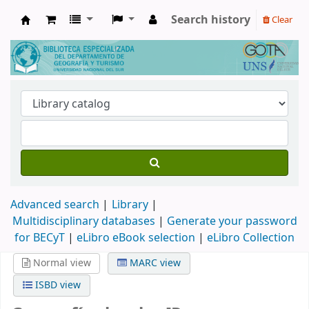
Search history
Clear
Biblioteca de Geografía y Turismo
Advanced search
Library
Multidisciplinary databases
|
Generate your password
for BECyT
|
eLibro eBook selection
|
eLibro Collection
Normal view
MARC view
ISBD view