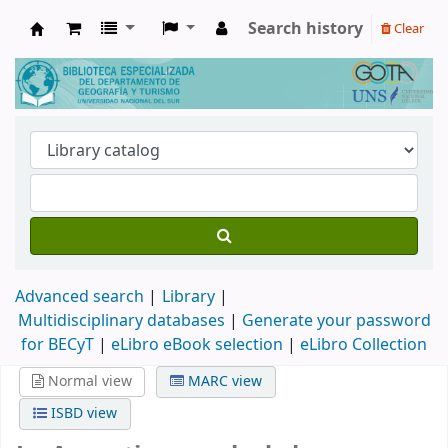
Search history
Clear
Biblioteca de Geografía y Turismo
Advanced search
Library
Multidisciplinary databases
|
Generate your password
for BECyT
|
eLibro eBook selection
|
eLibro Collection
Normal view
MARC view
ISBD view