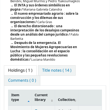
Bendini, Miguel Murmis y Pedro Tsakoumagkos
El INTA y sus órdenes simbólicos en
pugna /
Mariana Gabriela Calandra
El nuevo empresariado agrario : sobre la
construcción y los dilemas de sus
organizaciones /
Carla Gras
El derecho distorsionado : una
interpretación de los desalojos campesinos
desde un análisis del campo jurídico /
Pablo
Barbetta
Después de la emergencia. El
Movimiento de Mujeres Agropecuarias en
Lucha : la consolidación en el espacio
público y las pequeñas revoluciones
domésticas /
Luciana Manildo
Holdings
( 1 )
Title notes ( 14 )
Comments ( 0 )
Item
Current
type
library
Collection
Holdings