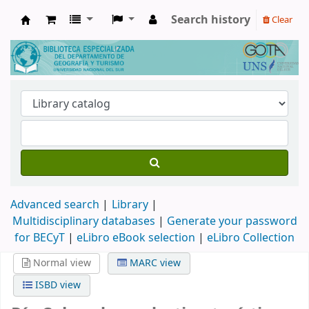
Search history
Clear
Biblioteca de Geografía y Turismo
Advanced search
Library
Multidisciplinary databases
|
Generate your password
for BECyT
|
eLibro eBook selection
|
eLibro Collection
Normal view
MARC view
ISBD view