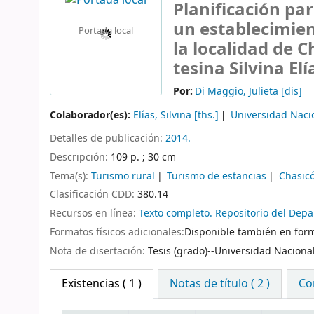
Planificación par
un establecimien
Portada local
la localidad de C
tesina Silvina Elí
Por:
Di Maggio, Julieta
[dis]
Colaborador(es):
Elías, Silvina
[ths.]
Universidad Naci
Detalles de publicación:
2014.
Descripción:
109 p. ; 30 cm
Tema(s):
Turismo rural
Turismo de estancias
Chasicó
Clasificación CDD:
380.14
Recursos en línea:
Texto completo. Repositorio del Dep
Formatos físicos adicionales:
Disponible también en form
Nota de disertación:
Tesis (grado)--Universidad Naciona
Existencias
( 1 )
Notas de título ( 2 )
Co