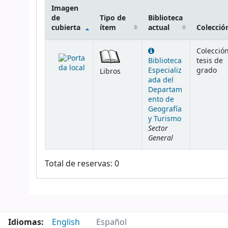
Imagen
de
Tipo de
Biblioteca
cubierta
ítem
actual
Colecció
Existencias
Colecció
Biblioteca
tesis de
Especializ
grado
Libros
ada del
Departam
ento de
Geografía
y Turismo
Sector
General
Total de reservas: 0
Idiomas:
English
Español