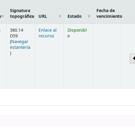
Signatura
Fecha de
n
topográfica
URL
Estado
vencimiento
n
380.14
Enlace al
Disponibl
D59
recurso
e
(
Navegar
estantería
(Abre debajo)
)