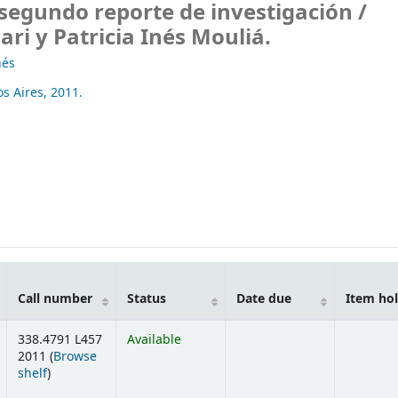
segundo reporte de investigación /
ri y Patricia Inés Mouliá.
nés
s Aires,
2011.
Call number
Status
Date due
Item ho
338.4791 L457
Available
2011 (
Browse
(Opens below)
shelf
)