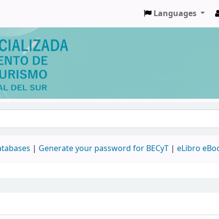
Languages
databases
|
Generate your password for BECyT
|
eLibro eBo