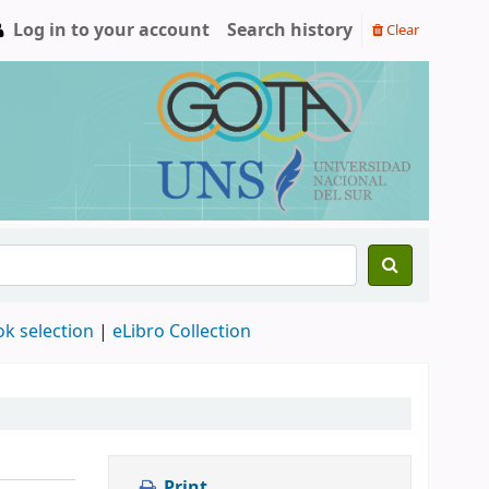
Log in to your account
Search history
Clear
ok selection
|
eLibro Collection
Print