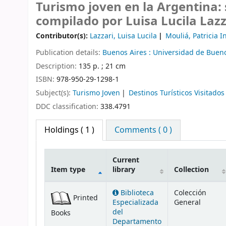
Turismo joven en la Argentina: 
compilado por Luisa Lucila Lazza
Contributor(s):
Lazzari, Luisa Lucila
Mouliá, Patricia I
Publication details:
Buenos Aires :
Universidad de Bueno
Description:
135 p. ; 21 cm
ISBN:
978-950-29-1298-1
Subject(s):
Turismo Joven
Destinos Turísticos Visitados
DDC classification:
338.4791
Holdings
( 1 )
Comments ( 0 )
Current
Item type
library
Collection
Holdings
Biblioteca
Colección
Printed
Especializada
General
del
Books
Departamento