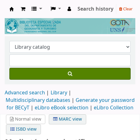
Search history
Clear
Biblioteca de Geografía y Turismo
Advanced search
Library
Multidisciplinary databases
|
Generate your password
for BECyT
|
eLibro eBook selection
|
eLibro Collection
Normal view
MARC view
ISBD view