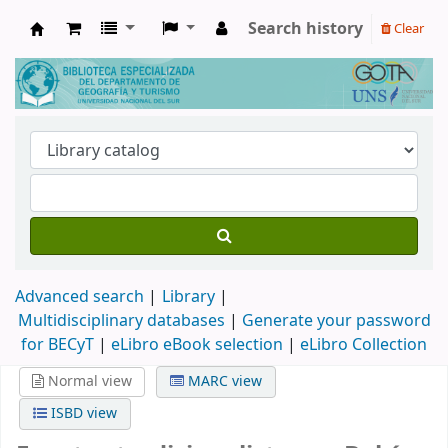
Search history
Clear
Biblioteca de Geografía y Turismo
Advanced search
Library
Multidisciplinary databases
|
Generate your password
for BECyT
|
eLibro eBook selection
|
eLibro Collection
Normal view
MARC view
ISBD view