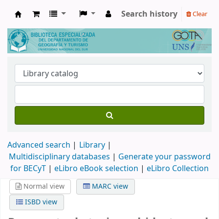
Search history
Clear
Biblioteca de Geografía y Turismo
Advanced search
Library
Multidisciplinary databases
|
Generate your password
for BECyT
|
eLibro eBook selection
|
eLibro Collection
Normal view
MARC view
ISBD view